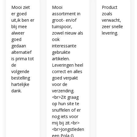
Mooi ziet
Mooi
Product
er goed
assortiment in
zoals
uit,ik ben er
groot- en/of
verwacht,
blij mee
tuinspoor,
zeer snelle
alweer
zowel nieuw als
levering.
goed
ook
gedaan
interessante
alternatief
gebruikte
is prima tot
artikelen.
de
Leveringen heel
volgende
correct en alles
bestelling
goed verpakt
hartelijke
voor de
dank.
verzending.
<br>Zit graag
op hun site te
snuffelen of er
nog iets voor
mij bij zit.<br>
<br>Jongstleden
een Pola G