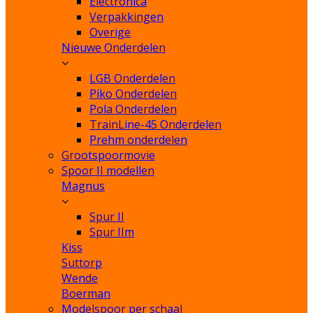
Electronica
Verpakkingen
Overige
Nieuwe Onderdelen
LGB Onderdelen
Piko Onderdelen
Pola Onderdelen
TrainLine-45 Onderdelen
Prehm onderdelen
Grootspoormovie
Spoor II modellen
Magnus
Spur II
Spur IIm
Kiss
Suttorp
Wende
Boerman
Modelspoor per schaal