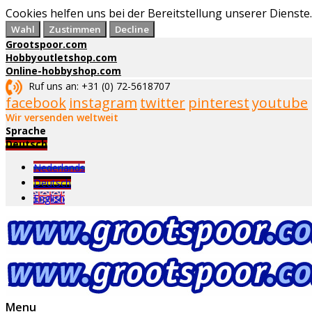
Cookies helfen uns bei der Bereitstellung unserer Diens
Wahl
Zustimmen
Decline
Grootspoor.com
Hobbyoutletshop.com
Online-hobbyshop.com
Ruf uns an: +31 (0) 72-5618707
facebook
instagram
twitter
pinterest
youtube
Wir versenden weltweit
Sprache
Deutsch
Nederlands
Deutsch
English
Menu