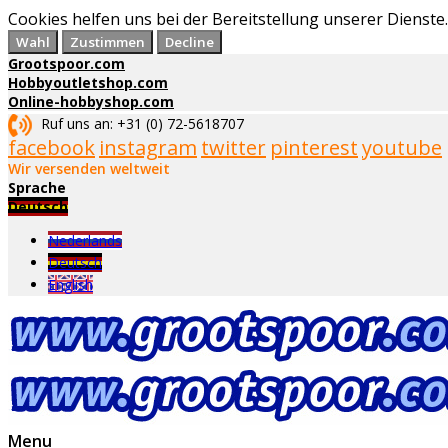
Cookies helfen uns bei der Bereitstellung unserer Diens
Wahl
Zustimmen
Decline
Grootspoor.com
Hobbyoutletshop.com
Online-hobbyshop.com
Ruf uns an: +31 (0) 72-5618707
facebook
instagram
twitter
pinterest
youtube
Wir versenden weltweit
Sprache
Deutsch
Nederlands
Deutsch
English
Menu